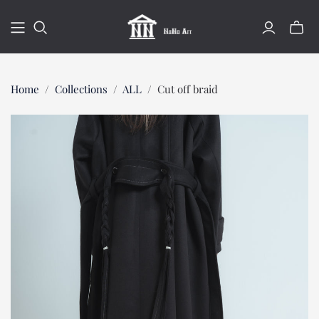
ミ
ニ
カ
ー
Home
/
Collections
/
ALL
/
Cut off braid
ト
の
切
り
替
え