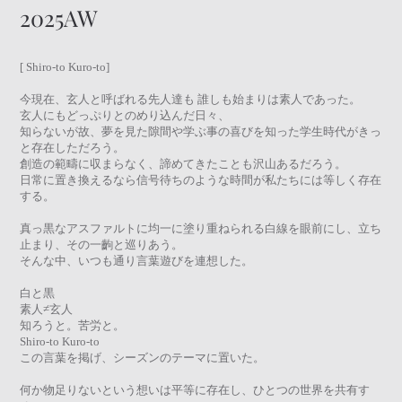
2025AW
[ Shiro-to Kuro-to]
今現在、玄人と呼ばれる先人達も 誰しも始まりは素人であった。
玄人にもどっぷりとのめり込んだ日々、
知らないが故、夢を見た隙間や学ぶ事の喜びを知った学生時代がきっ
と存在しただろう。
創造の範疇に収まらなく、諦めてきたことも沢山あるだろう。
日常に置き換えるなら信号待ちのような時間が私たちには等しく存在
する。
真っ黒なアスファルトに均一に塗り重ねられる白線を眼前にし、立ち
止まり、その一齣と巡りあう。
そんな中、いつも通り言葉遊びを連想した。
白と黒
素人≠玄人
知ろうと。苦労と。
Shiro-to Kuro-to
この言葉を掲げ、シーズンのテーマに置いた。
何か物足りないという想いは平等に存在し、ひとつの世界を共有す