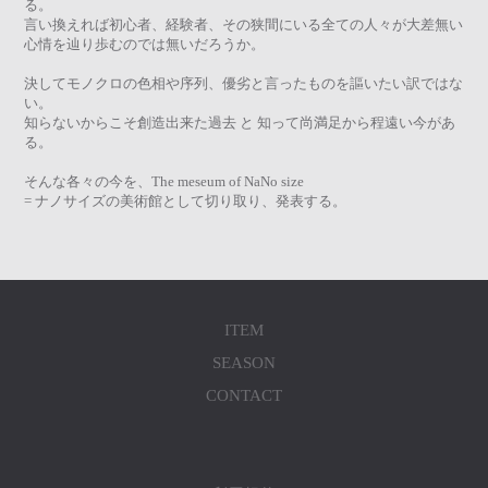
る。
言い換えれば初心者、経験者、その狭間にいる全ての人々が大差無い
心情を辿り歩むのでは無いだろうか。
決してモノクロの色相や序列、優劣と言ったものを謳いたい訳ではな
い。
知らないからこそ創造出来た過去 と 知って尚満足から程遠い今があ
る。
そんな各々の今を、The meseum of NaNo size
= ナノサイズの美術館として切り取り、発表する。
ITEM
SEASON
CONTACT