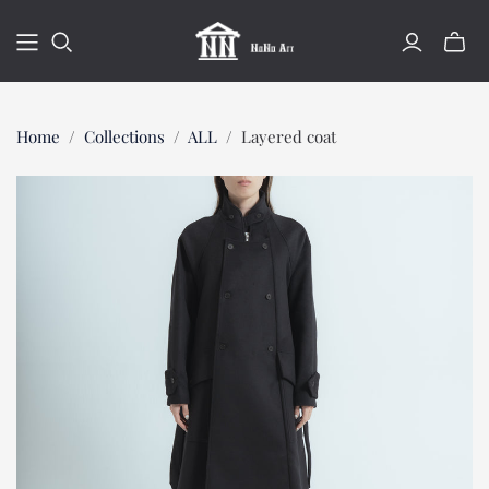
ミ
ニ
カ
ー
Home
/
Collections
/
ALL
/
Layered coat
ト
の
切
り
替
え