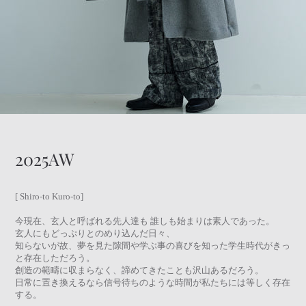
2025AW
[ Shiro-to Kuro-to]
今現在、玄人と呼ばれる先人達も 誰しも始まりは素人であった。
玄人にもどっぷりとのめり込んだ日々、
知らないが故、夢を見た隙間や学ぶ事の喜びを知った学生時代がきっ
と存在しただろう。
創造の範疇に収まらなく、諦めてきたことも沢山あるだろう。
日常に置き換えるなら信号待ちのような時間が私たちには等しく存在
する。