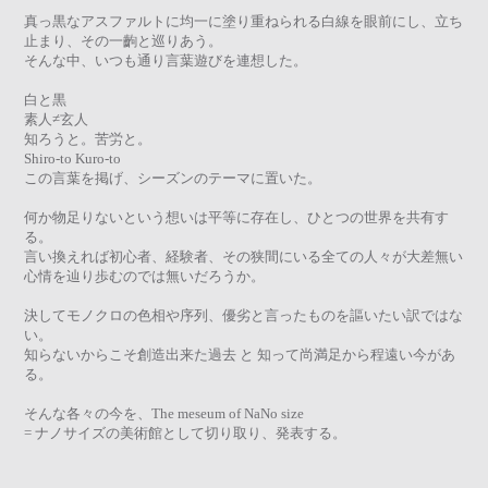
真っ黒なアスファルトに均一に塗り重ねられる白線を眼前にし、立ち
止まり、その一齣と巡りあう。
そんな中、いつも通り言葉遊びを連想した。
白と黒
素人≠玄人
知ろうと。苦労と。
Shiro-to Kuro-to
この言葉を掲げ、シーズンのテーマに置いた。
何か物足りないという想いは平等に存在し、ひとつの世界を共有す
る。
言い換えれば初心者、経験者、その狭間にいる全ての人々が大差無い
心情を辿り歩むのでは無いだろうか。
決してモノクロの色相や序列、優劣と言ったものを謳いたい訳ではな
い。
知らないからこそ創造出来た過去 と 知って尚満足から程遠い今があ
る。
そんな各々の今を、The meseum of NaNo size
= ナノサイズの美術館として切り取り、発表する。