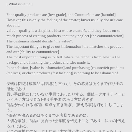
[ What is value ]
Poor-quality products are [low-grade], and Counterfeits are [harmful]
However, this is only the feeling of the creator, buyer usually doesn’t care
about it.
value = quality is a simplistic idea whose creator’s, and they focus on so
much process of creating products, that they neglect [the communication]
The customers should decide “the value”.
The important thing is to give out [information] that matches the product,
and our [ability to communicate].
The most important thing is to [tell] where the fabric is from, what is the
background of making the product and who made it.
In conclusion, [value is information] and purchasing [counterfeit products
(replicas) or cheap products (fast fashion)] is nothing to be ashamed of.
安物は[粗悪] 模倣品は[害悪]と言うが、その感覚はあくまで作り手の
感覚であり
買い手は気にしていない事柄であったりする。価値＝クオリティーと
いう考え方は安直な[作り手主体]の考え方に過ぎず
商品が作られる過程に重点を置き過ぎ、[伝える事]を疎かにしてしま
う。
“価値”を決めるのはあくまでお客様であるのに。
大切な事は、商品に見合った[情報]を伝えることであり、我々の[伝え
る力]である。
どこの生地なのか、どんな考え方で誰が作ったのか、それらを[伝え