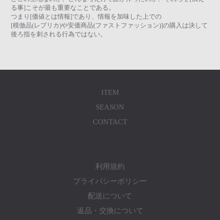
る事]こそが最も重要なことである。
つまり[価値とは情報]であり、情報を加味した上での
[模倣品(レプリカ)や安価商品(ファストファッション)]の購入は決して
後ろ指を刺される行為ではない。
ITEM
SEASON
CONTACT
利用規約
プライバシーポリシー
配送について
返品・交換について