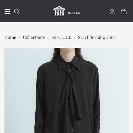
ミ
ニ
カ
ー
Home
/
Collections
/
IN STOCK
/
Scarf docking shirt
ト
の
切
り
替
え