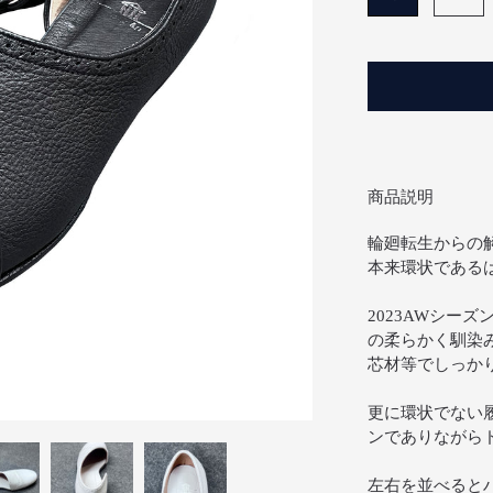
商品説明
輪廻転生からの
本来環状である
2023AWシー
の柔らかく馴染
芯材等でしっか
更に環状でない
ンでありながら
左右を並べると