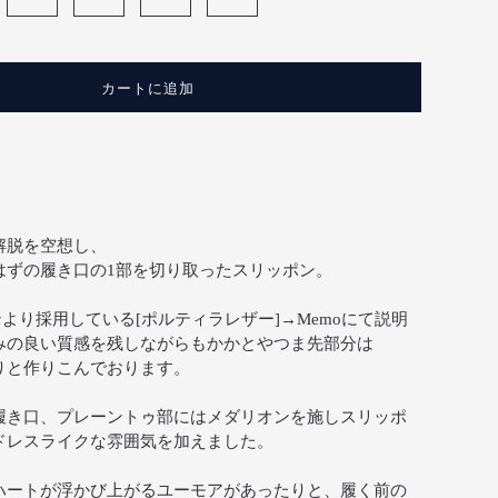
カートに追加
解脱を空想し、
はずの履き口の1部を切り取ったスリッポン。
ズンより採用している[ポルティラレザー]→Memoにて説明
みの良い質感を残しながらもかかとやつま先部分は
りと作りこんでおります。
履き口、プレーントゥ部にはメダリオンを施しスリッポ
ドレスライクな雰囲気を加えました。
ハートが浮かび上がるユーモアがあったりと、履く前の