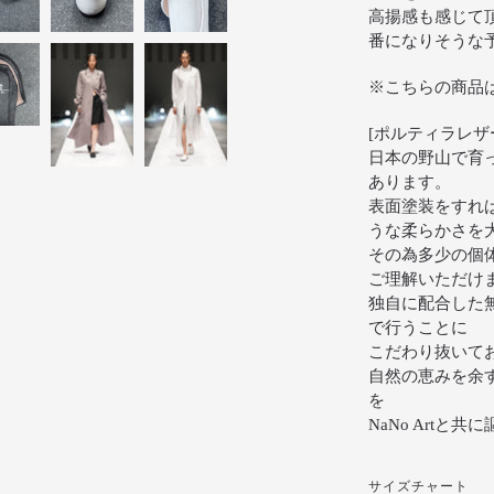
高揚感も感じて
番になりそうな
※こちらの商品
[ポルティラレザ
日本の野山で育
あります。
表面塗装をすれ
うな柔らかさを
その為多少の個
ご理解いただけ
独自に配合した
で行うことに
こだわり抜いて
自然の恵みを余
を
NaNo Art
サイズチャート