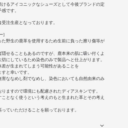
頂けるアイコニックなシューズとして今後ブランドの定
予感です。
は受注生産となっております。
ー]
った野生の鹿革を使用するため生前に負った擦り傷等が
ば隠せることもあるのですが、鹿本来の肌に吸い付くよ
大切にしているため染色のみで製品へと仕上がります。
体差が生まれてしまう可能性があることを
ますと幸いです。
無害ななめし剤でなめし、染色においても自然由来のみ
おりますので環境にも配慮されたディアスキンです。
すことなく使うという考えのもと生まれた革とその考え
と共に謳っていただけることを願っております。