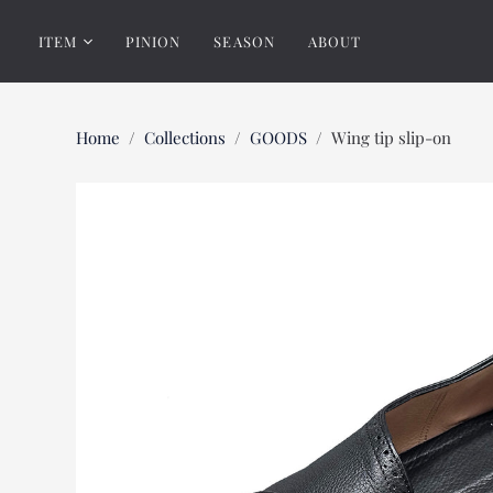
ITEM
PINION
SEASON
ABOUT
Home
/
Collections
/
GOODS
/
Wing tip slip-on