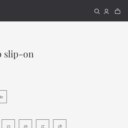
ミ
ニ
カ
ー
ト
の
切
p slip-on
り
替
え
te
25
26
27
28